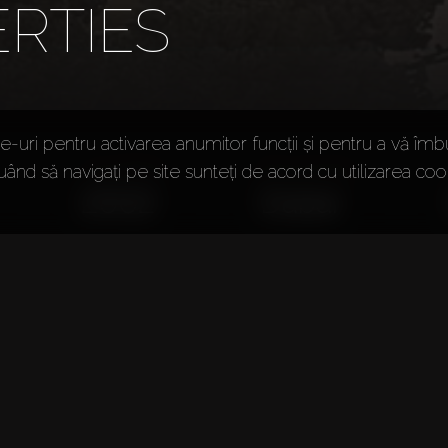
RTIES
-uri pentru activarea anumitor funcții și pentru a vă îmb
uând să navigați pe site sunteți de acord cu utilizarea cook
Anul înființării
Biroul principal
2002
Dubai