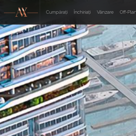
Cumpărați
Închiriați
Vânzare
Off-Pla