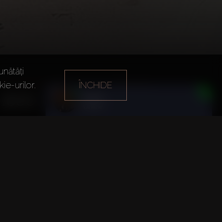
unătăți
ie-urilor.
ÎNCHIDE
Numărul de angajați
Cost estimat
Daria
1600
$1.660 miliard
Online