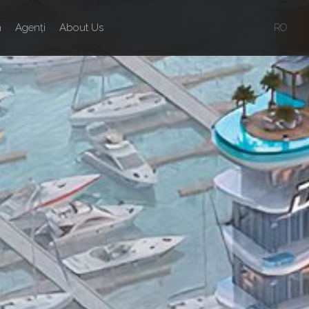
n
Agenți
About Us
RO