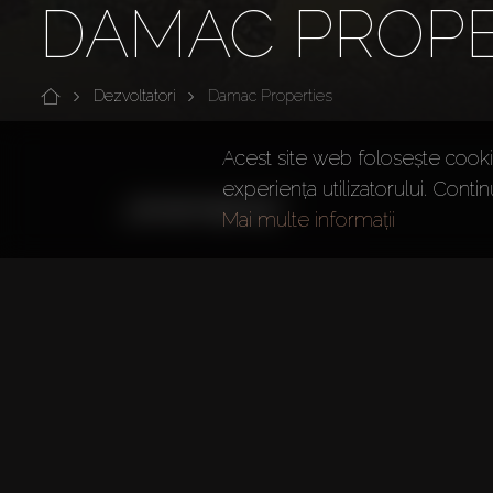
DAMAC PROPE
Dezvoltatori
Damac Properties
Acest site web folosește cookie
experiența utilizatorului. Contin
Mai multe informații