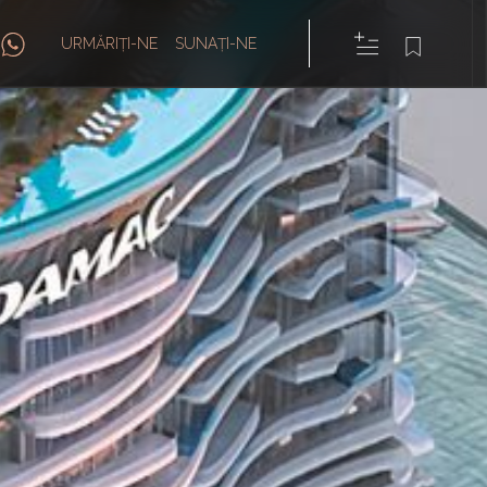
URMĂRIȚI-NE
SUNAȚI-NE