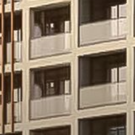
Închiriați
Vânzare
Off-Plan
Agenți
About Us