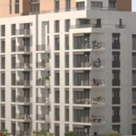
Închiriați
Vânzare
Off-Plan
Agenți
About Us