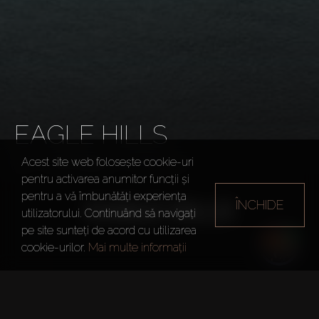
EAGLE HILLS
Acest site web folosește cookie-uri
Dezvoltatori
Eagle Hills
pentru activarea anumitor funcții și
pentru a vă îmbunătăți experiența
ÎNCHIDE
utilizatorului. Continuând să navigați
pe site sunteți de acord cu utilizarea
cookie-urilor.
Mai multe informații
Anul înființării
2014