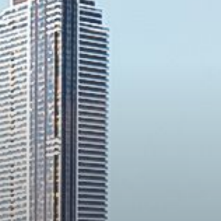
Închiriați
Vânzare
Off-Plan
Agenți
About Us