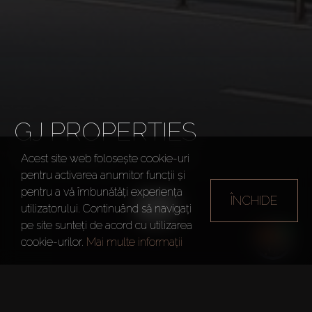
GJ PROPERTIES
Acest site web folosește cookie-uri
Dezvoltatori
GJ Properties
pentru activarea anumitor funcții și
pentru a vă îmbunătăți experiența
ÎNCHIDE
utilizatorului. Continuând să navigați
pe site sunteți de acord cu utilizarea
cookie-urilor.
Mai multe informații
Anul înființării
2013