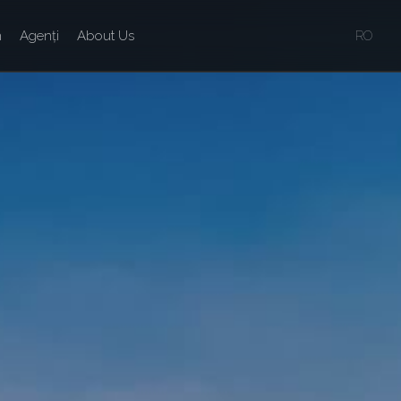
n
Agenți
About Us
RO