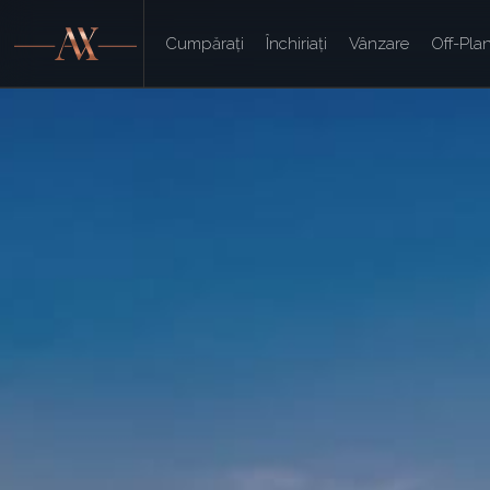
Cumpărați
Închiriați
Vânzare
Off-Pla