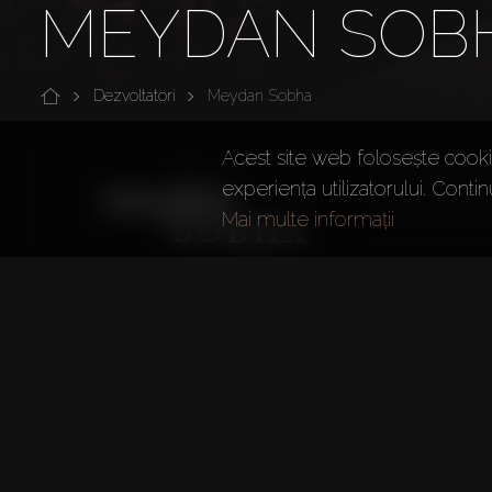
MEYDAN SOB
Dezvoltatori
Meydan Sobha
Acest site web folosește cookie
experiența utilizatorului. Contin
Mai multe informații