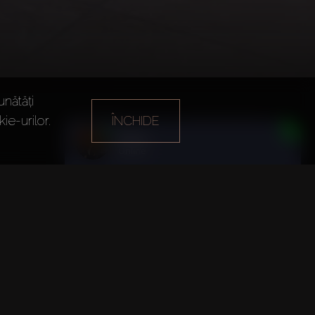
unătăți
ie-urilor.
ÎNCHIDE
Anul înființării
Biroul principal
Daria
2013
Dubai
Online