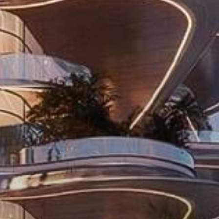
Închiriați
Vânzare
Off-Plan
Agenți
About Us