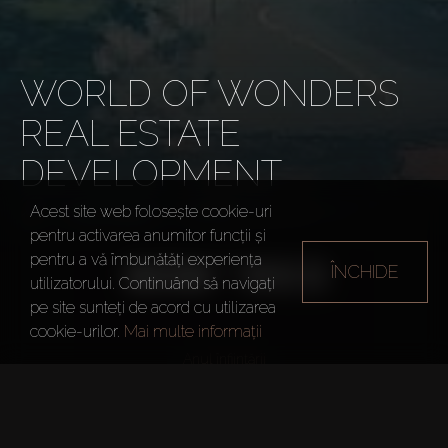
WORLD OF WONDERS
REAL ESTATE
DEVELOPMENT
Acest site web folosește cookie-uri
Dezvoltatori
World of Wonders Real Estate Dev
pentru activarea anumitor funcții și
pentru a vă îmbunătăți experiența
ÎNCHIDE
utilizatorului. Continuând să navigați
pe site sunteți de acord cu utilizarea
cookie-urilor.
Mai multe informații
Anul înființării
2015