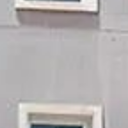
Cumpărați
Închiriați
Vânzare
Off-Plan
Agenți
About Us