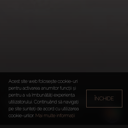
Acest site web folosește cookie-uri
pentru activarea anumitor funcții și
pentru a vă îmbunătăți experiența
ÎNCHIDE
DISCOVERY GARDENS
utilizatorului. Continuând să navigați
pe site sunteți de acord cu utilizarea
Dubai
Discovery Gardens
cookie-urilor.
Mai multe informații