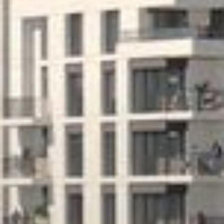
Off-Plan
Agenți
About Us