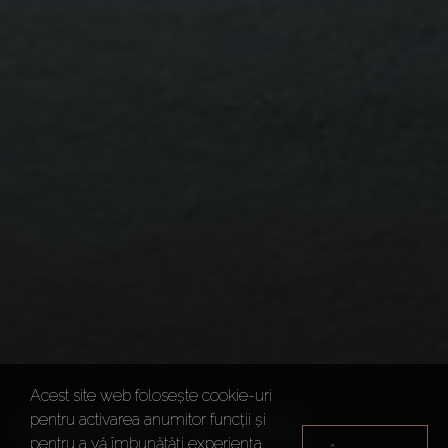
Acest site web folosește cookie-uri
MARYAM ISLAND,
pentru activarea anumitor funcții și
pentru a vă îmbunătăți experiența