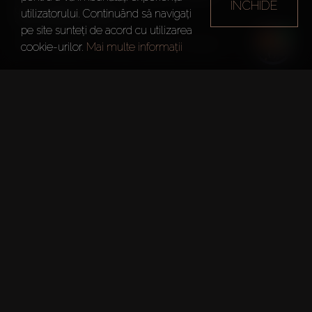
ÎNCHIDE
SHARJAH
utilizatorului. Continuând să navigați
pe site sunteți de acord cu utilizarea
Dubai
Maryam Island, Sharjah
cookie-urilor.
Mai multe informații
Informații Sumare
Tip:
Apartamente
Pe scurt
Caracteristici cheie
O zonă prestigioasă cu o locație imbatabilă