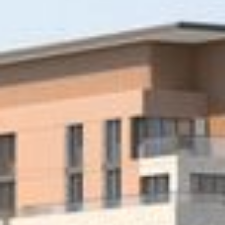
Cumpărați
Închiriați
Vânzare