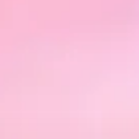
Cumpărați
Închiriați
Vânzare
Off-Plan
Agenți
About Us