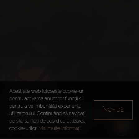
Acest site web folosește cookie-uri
pentru activarea anumitor funcții și
pentru a vă îmbunătăți experiența
ÎNCHIDE
MAIMOON GARDENS
utilizatorului. Continuând să navigați
pe site sunteți de acord cu utilizarea
Dubai
Maimoon Gardens
cookie-urilor.
Mai multe informații