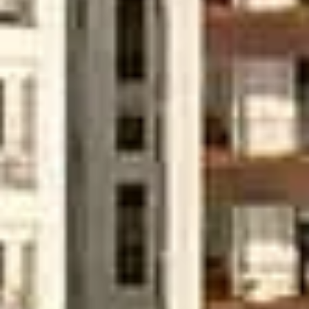
Cumpărați
Închiriați
Vânzare
Off-Plan
Agenți
About Us