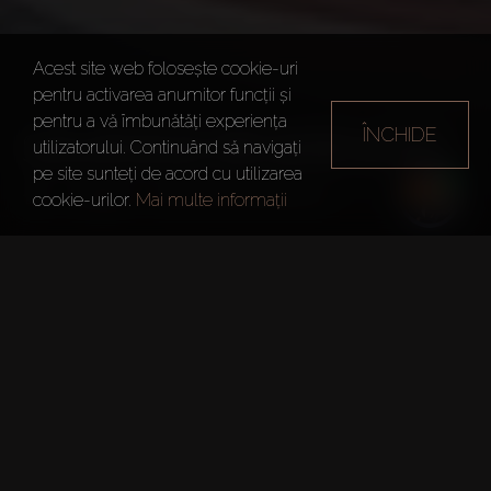
Acest site web folosește cookie-uri
pentru activarea anumitor funcții și
pentru a vă îmbunătăți experiența
ÎNCHIDE
SAVANNA RESIDENCES
utilizatorului. Continuând să navigați
pe site sunteți de acord cu utilizarea
Dubai
Savanna Residences
cookie-urilor.
Mai multe informații
Informații Sumare
Project:
Savanna Residences
Dezvoltator:
Emaar Properties
Data Predării:
31 Iul. 2026