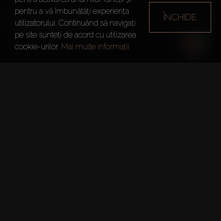
pentru a vă îmbunătăți experiența
ÎNCHIDE
SEAGATE
utilizatorului. Continuând să navigați
pe site sunteți de acord cu utilizarea
Dubai
Seagate
cookie-urilor.
Mai multe informații
Informații Sumare
Project:
Seagate
Dezvoltator:
Emaar Properties
Etaje:
15
Numărul Permisului DLD: