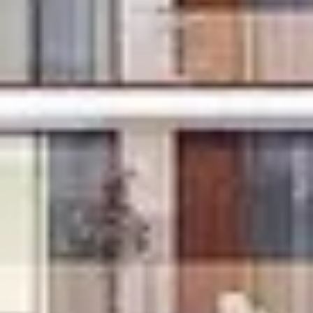
Cumpărați
Închiriați
Vânzare
Off-Plan
Agenți
About Us