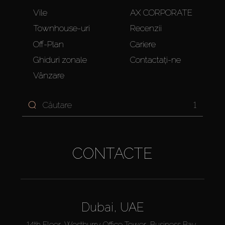
Vile
AX CORPORATE
Townhouse-uri
Recenzii
Off-Plan
Cariere
Ghiduri zonale
Contactați-ne
Vânzare
1
CONTACTE
Dubai, UAE
14th Floor, Westburry Office Tower, Business Bay,