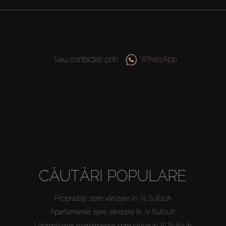
Sau contactați prin
WhatsApp
CĂUTĂRI POPULARE
Proprietăți spre vânzare în Al Sufouh
Apartamente spre vânzare în Al Sufouh
1 dormitoare apartamente spre chirie în Al Sufouh