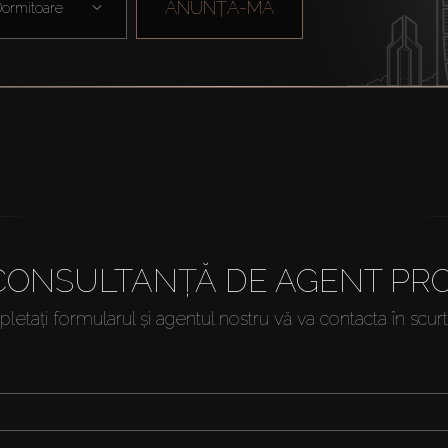
ANUNȚA-MA
ormitoare
 CONSULTANȚĂ DE AGENT PRO
etați formularul și agentul nostru vă va contacta în scur