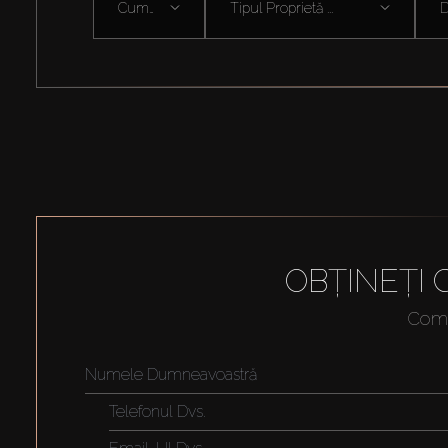
Cumpără
Tipul Proprietă ...
D
OBȚINEȚI
Compl