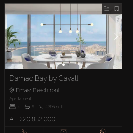
Damac Bay by Cavalli
Emaar Beachfront
Apartament
4
6
4295
sq.ft
AED 20,832,000