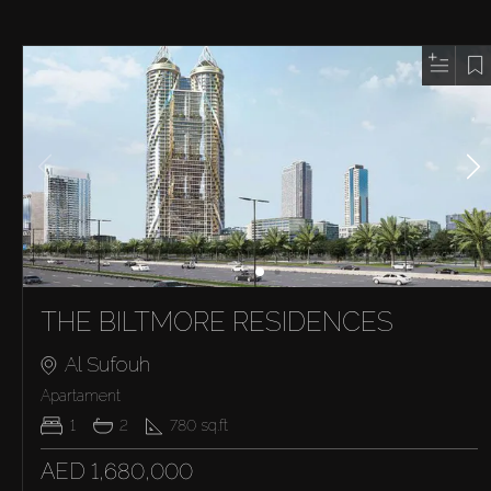
THE BILTMORE RESIDENCES
Al Sufouh
Apartament
1
2
780
sq.ft
AED 1,680,000