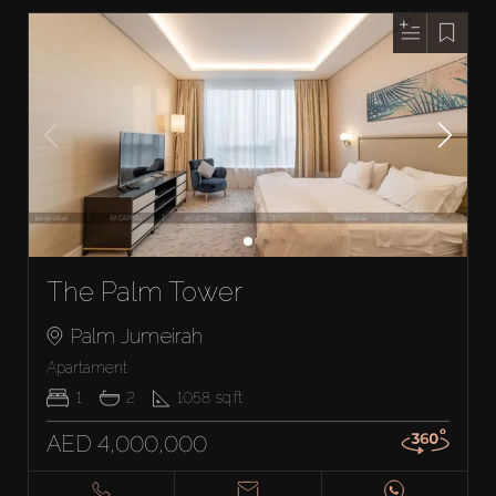
The Palm Tower
Palm Jumeirah
Apartament
1
2
1058
sq.ft
AED 4,000,000