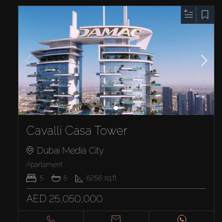
Cavalli Casa Tower
Dubai Media City
Apartament
5
5
6256
sq.ft
AED 25,050,000