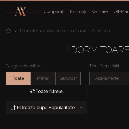
Cumpărați
Închiriați
Vânzare
Off-Pla
1 dormitoare apartamente spre chirie în Al Sufouh
1 DORMITOARE
Categoria Imobiliare
Tipul Proprietății
Toate
Primar
Secundar
Apartamente
Toate filtrele
Filtrează după:
Popularitate