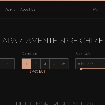
n
Agenți
About Us
RO
 APARTAMENTE SPRE CHIRIE
Dormitoare
Suprafață
1
2
3
4
5+
minim
1 PROIECT
THE BILTMORE RESIDENCES
(1)