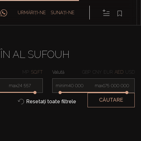
URMĂRIȚI-NE
SUNAȚI-NE
 ÎN AL SUFOUH
MP
SQ.FT
Valută
GBP
CNY
EUR
AED
USD
max
minim
max
CĂUTARE
Resetați toate filtrele