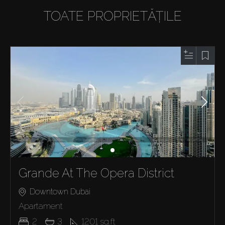
TOATE PROPRIETĂȚILE
Grande At The Opera District
Downtown Dubai
Apartament
2
3
1201
sq.ft