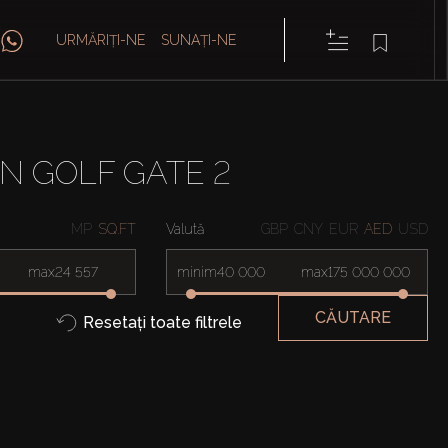
URMĂRIȚI-NE
SUNAȚI-NE
N GOLF GATE 2
MP
SQ.FT
Valută
GBP
CNY
EUR
AED
USD
max
minim
max
CĂUTARE
Resetați toate filtrele