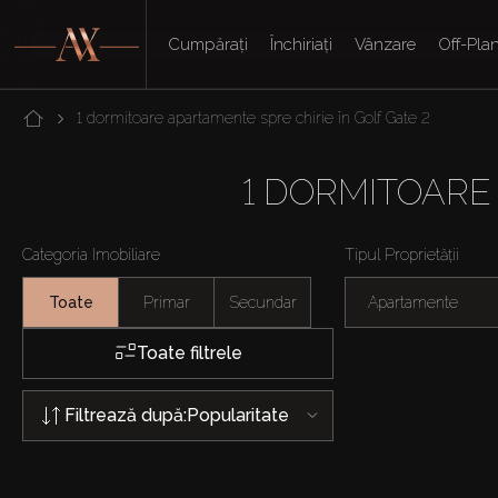
Cumpărați
Închiriați
Vânzare
Off-Pla
1 dormitoare apartamente spre chirie în Golf Gate 2
1 DORMITOARE
Categoria Imobiliare
Tipul Proprietății
Toate
Primar
Secundar
Apartamente
Toate filtrele
Filtrează după:
Popularitate