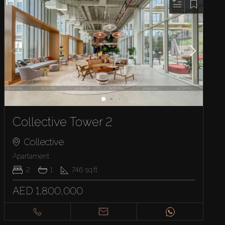
Collective Tower 2
Collective
Apartament
2
1
746
sq.ft
AED 1,800,000