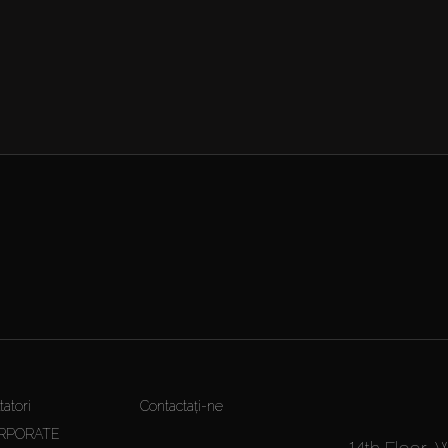
atori
Contactați-ne
RPORATE