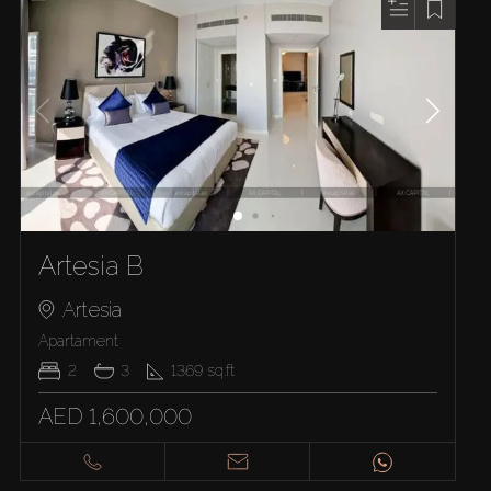
Artesia B
Artesia
Apartament
2
3
1369
sq.ft
AED 1,600,000