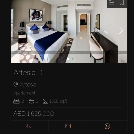
Artesia D
Artesia
Apartament
2
3
1368
sq.ft
AED 1,625,000