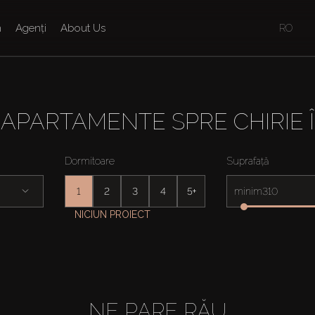
n
Agenți
About Us
RO
 APARTAMENTE SPRE CHIRIE Î
Dormitoare
Suprafață
1
2
3
4
5+
minim
NICIUN PROIECT
NE PARE RĂU