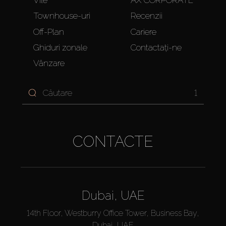
Townhouse-uri
Recenzii
Off-Plan
Cariere
Ghiduri zonale
Contactați-ne
Vânzare
1
CONTACTE
Dubai, UAE
14th Floor, Westburry Office Tower, Business Bay,
Dubai, UAE