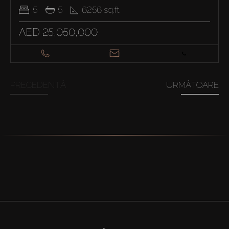
5
5
6256
sq.ft
AED 25,050,000
PRECEDENTĂ
URMĂTOARE