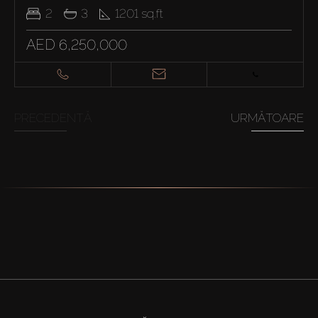
2
3
1201
sq.ft
AED 6,250,000
PRECEDENTĂ
URMĂTOARE