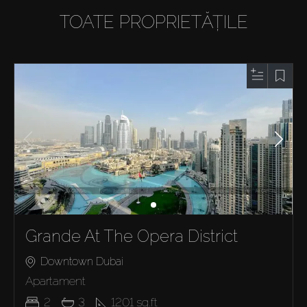
TOATE PROPRIETĂȚILE
Grande At The Opera District
Downtown Dubai
Apartament
2
3
1201
sq.ft