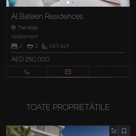
Al Bateen Residences
The Walk
Apartament
2
3
1421
sq.ft
AED 250,000
TOATE PROPRIETĂȚILE