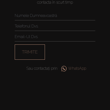
contacta în scurt timp
Vânzare
Off-Plan
Agenți
About Us
TRIMITE
Sau contactați prin
WhatsApp