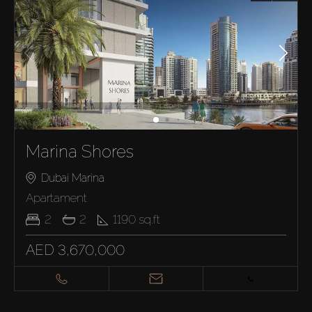
Marina Shores
Dubai Marina
Apartament
2
2
1190
sq.ft
AED 3,670,000