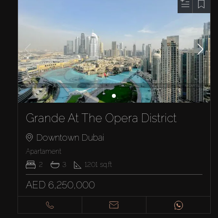
Grande At The Opera District
Downtown Dubai
Apartament
2
3
1201
sq.ft
AED 6,250,000