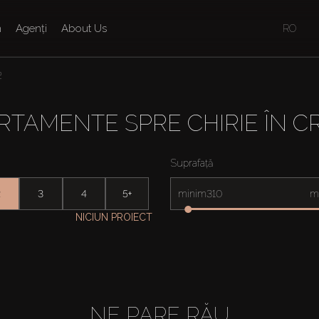
n
Agenți
About Us
RO
2
RTAMENTE SPRE CHIRIE ÎN C
Suprafață
2
3
4
5+
minim
m
NICIUN PROIECT
NE PARE RĂU