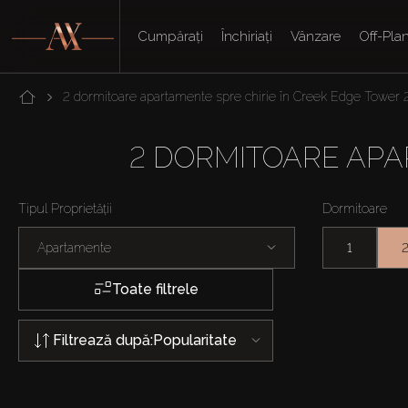
Cumpărați
Închiriați
Vânzare
Off-Pla
2 dormitoare apartamente spre chirie în Creek Edge Tower 
2 DORMITOARE APA
Tipul Proprietății
Dormitoare
Apartamente
1
Toate filtrele
Filtrează după:
Popularitate