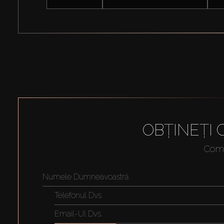
OBȚINEȚI
Compl