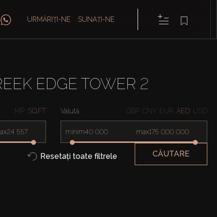
URMĂRIȚI-NE
SUNAȚI-NE
REEK EDGE TOWER 2
MP
SQ.FT
Valută
GBP
CNY
EUR
AED
USD
ax
minim
max
CĂUTARE
Resetați toate filtrele