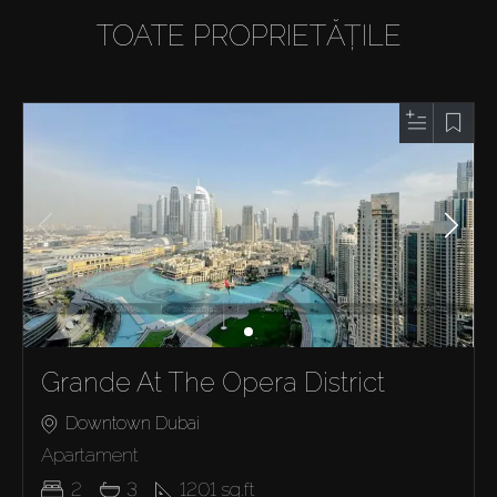
TOATE PROPRIETĂȚILE
Grande At The Opera District
Downtown Dubai
Apartament
2
3
1201
sq.ft