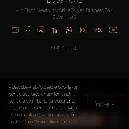
Dubai, UAE
14th Floor, Westburry Office Tower, Business Bay,
Dubai, UAE
SUNAȚI-NE
Acest site web folosește cookie-uri
AX CAPITAL ©2026 Toate drepturile rezervate
pentru activarea anumitor funcții și
Termeni de
Politica de
Harta site-
pentru a vă îmbunătăți experiența
ÎNCHIDE
utilizare
Confidențialitate
ului
utilizatorului. Continuând să navigați
pe site sunteți de acord cu utilizarea
TOATE FILTRELE
cookie-urilor.
Mai multe informații