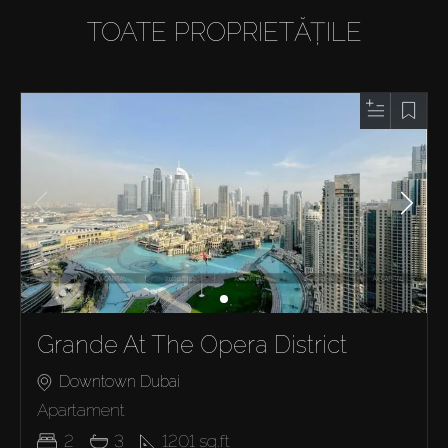
TOATE PROPRIETĂȚILE
Grande At The Opera District
Downtown Dubai
Apartament
2
3
1201
sq.ft