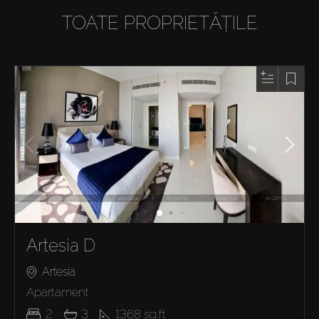
TOATE PROPRIETĂȚILE
Artesia D
Artesia
Apartament
2
3
1368
sq.ft