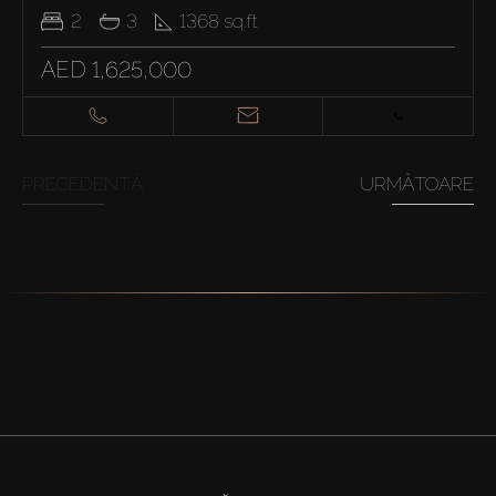
2
3
1368
sq.ft
AED 1,625,000
PRECEDENTĂ
URMĂTOARE