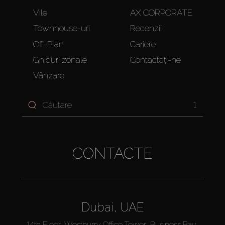
Vile
AX CORPORATE
Townhouse-uri
Recenzii
Off-Plan
Cariere
Ghiduri zonale
Contactați-ne
Vânzare
1
CONTACTE
Dubai, UAE
14th Floor, Westburry Office Tower, Business Bay,