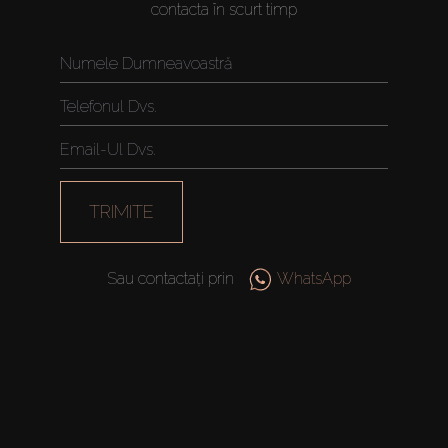
contacta în scurt timp
Vânzare
Off-Plan
Agenți
About Us
TRIMITE
Sau contactați prin
WhatsApp