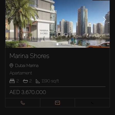
Marina Shores
Dubai Marina
Apartament
2
2
1190
sq.ft
AED 3,670,000