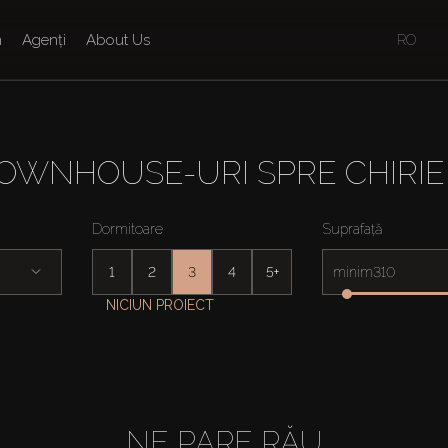
n
Agenți
About Us
RO
OWNHOUSE-URI SPRE CHIRIE 
Dormitoare
Suprafață
1
2
3
4
5+
minim
NICIUN PROIECT
NE PARE RĂU