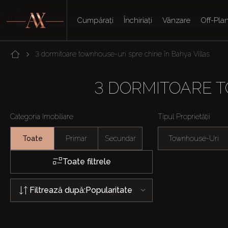
Cumpărați
Închiriați
Vânzare
Off-Pla
3 dormitoare townhouse-uri spre chirie în Bahya Villas
3 DORMITOARE T
Categoria Imobiliare
Tipul Proprietății
Toate
Primar
Secundar
Townhouse-Uri
Toate filtrele
Filtrează după:
Popularitate