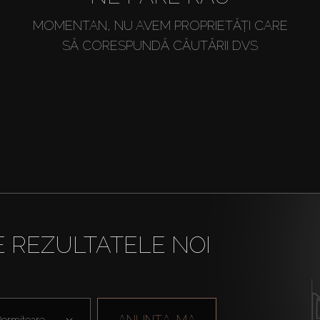
MOMENTAN, NU AVEM PROPRIETĂȚI CARE
SĂ CORESPUNDĂ CĂUTĂRII DVS
E REZULTATELE NOI
ANUNȚA-MA
ormitoare