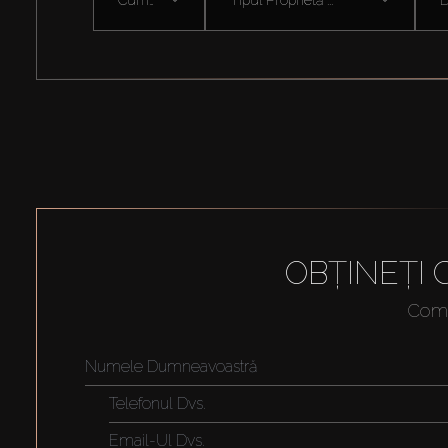
OBȚINEȚI
Compl