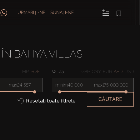
URMĂRIȚI-NE
SUNAȚI-NE
ÎN BAHYA VILLAS
MP
SQ.FT
Valută
GBP
CNY
EUR
AED
USD
max
minim
max
CĂUTARE
Resetați toate filtrele