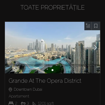
TOATE PROPRIETĂȚILE
Grande At The Opera District
Downtown Dubai
Apartament
2
3
1201
sq.ft