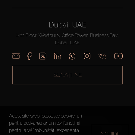
Dubai, UAE
14th Floor, Westburry Office Tower, Business Bay,
Dubai, UAE
SUNAȚI-NE
Acest site web folosește cookie-uri
AX CAPITAL ©2026 Toate drepturile rezervate
pentru activarea anumitor funcții și
Termeni de
Politica de
Harta site-
pentru a vă îmbunătăți experiența
ÎNCHIDE
utilizare
Confidențialitate
ului