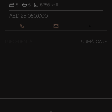
5
5
6256
sq.ft
AED 25,050,000
PRECEDENTĂ
URMĂTOARE