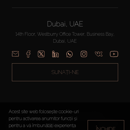
Dubai, UAE
14th Floor, Westburry Office Tower, Business Bay,
Dubai, UAE
SUNAȚI-NE
Acest site web folosește cookie-uri
AX CAPITAL ©2026 Toate drepturile rezervate
pentru activarea anumitor funcții și
Termeni de
Politica de
Harta site-
pentru a vă îmbunătăți experiența
ÎNCHIDE
utilizare
Confidențialitate
ului