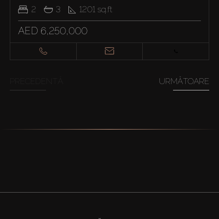
2
3
1201
sq.ft
AED 6,250,000
PRECEDENTĂ
URMĂTOARE