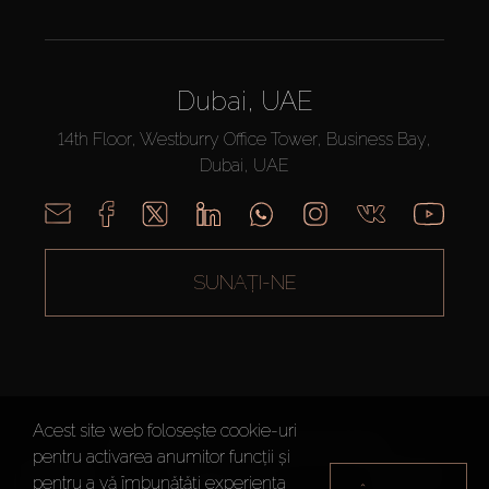
Dubai, UAE
14th Floor, Westburry Office Tower, Business Bay,
Dubai, UAE
SUNAȚI-NE
Acest site web folosește cookie-uri
AX CAPITAL ©2026 Toate drepturile rezervate
pentru activarea anumitor funcții și
Termeni de
Politica de
Harta site-
pentru a vă îmbunătăți experiența