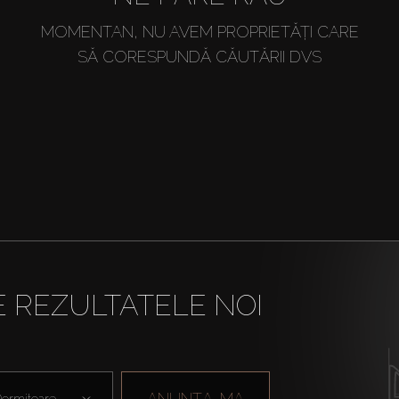
MOMENTAN, NU AVEM PROPRIETĂȚI CARE
SĂ CORESPUNDĂ CĂUTĂRII DVS
E REZULTATELE NOI
ANUNȚA-MA
ormitoare