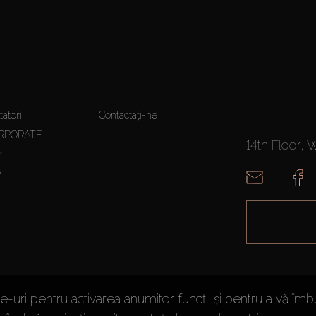
atori
Contactați-ne
RPORATE
14th Floor, 
ii
e
-uri pentru activarea anumitor funcții și pentru a vă îmb