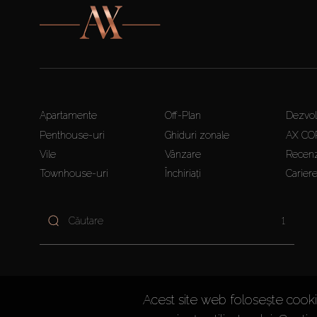
Apartamente
Off-Plan
Dezvolt
Penthouse-uri
Ghiduri zonale
AX CO
Vile
Vânzare
Recenz
Townhouse-uri
Închiriați
Carier
1
Acest site web folosește cookie