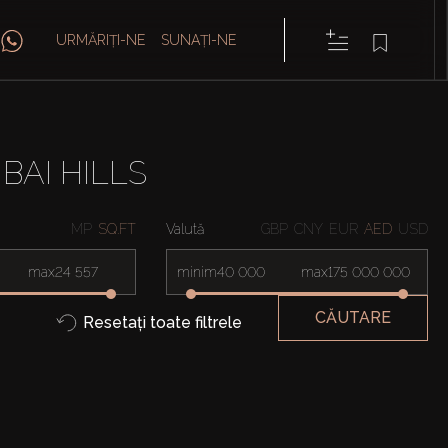
URMĂRIȚI-NE
SUNAȚI-NE
BAI HILLS
MP
SQ.FT
Valută
GBP
CNY
EUR
AED
USD
max
minim
max
CĂUTARE
Resetați toate filtrele