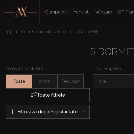
Cumpărați
Închiriați
Vânzare
Off-Pla
5 dormitoare vile spre chirie în Dubai Hills
5 DORMIT
Categoria Imobiliare
Tipul Proprietății
Toate
Primar
Secundar
Vile
Toate filtrele
Filtrează după:
Popularitate