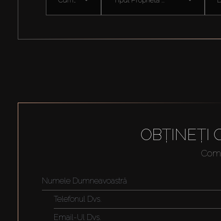
OBȚINEȚI
Compl