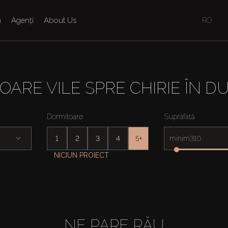
n
Agenți
About Us
RO
OARE VILE SPRE CHIRIE ÎN DU
Dormitoare
Suprafață
1
2
3
4
5+
minim
NICIUN PROIECT
NE PARE RĂU