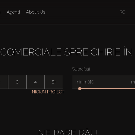
n
Agenți
About Us
RO
 COMERCIALE SPRE CHIRIE ÎN 
Suprafață
2
3
4
5+
minim
m
NICIUN PROIECT
NE PARE RĂU