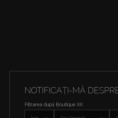
NOTIFICAȚI-MĂ DESPR
Filtrarea după Boutique XII:
Închiriați
Tipul Proprietă ...
D