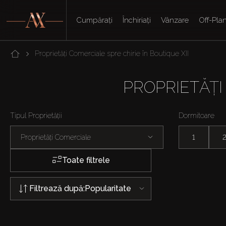
Cumpărați
Închiriați
Vânzare
Off-Pla
Proprietăți Comerciale spre chirie în Boutique XII
PROPRIETĂȚI
Tipul Proprietății
Dormitoare
Proprietăți Comerciale
1
Toate filtrele
Filtrează după:
Popularitate