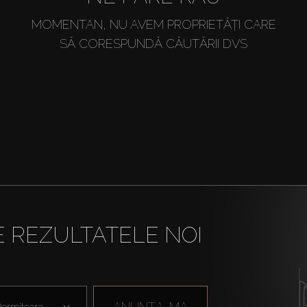
MOMENTAN, NU AVEM PROPRIETĂȚI CARE
SĂ CORESPUNDĂ CĂUTĂRII DVS
E REZULTATELE NOI
ANUNȚA-MA
ormitoare