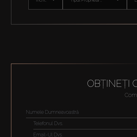
OBȚINEȚI
Compl