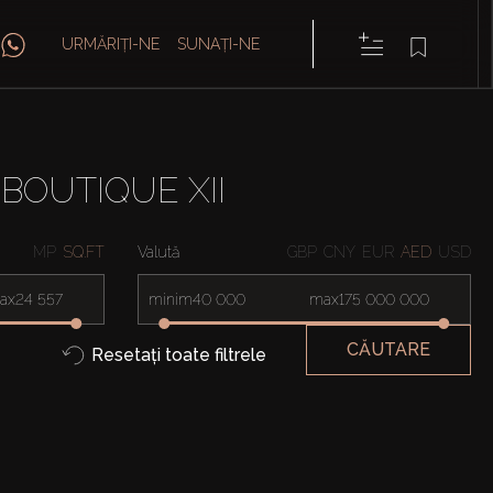
URMĂRIȚI-NE
SUNAȚI-NE
BOUTIQUE XII
MP
SQ.FT
Valută
GBP
CNY
EUR
AED
USD
ax
minim
max
CĂUTARE
Resetați toate filtrele