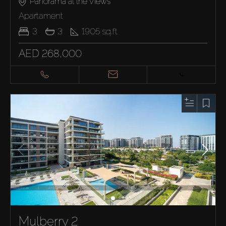
Panorama at the Views
Apartament
3
3
1905
sq.ft
AED 268,000
Mulberry 2