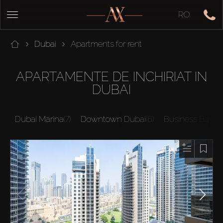
RO
Dubai
Apartments for rent
APARTAMENTE DE INCHIRIAT IN
DUBAI
Dubai Marina
(7)
Downtown Dubai
(6)
Business Bay
(2)