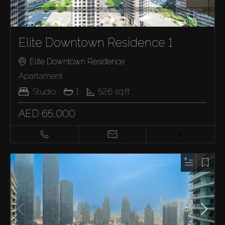
Elite Downtown Residence 1
Elite Downtown Residence
Apartament
Studio
1
526
sq.ft
AED 65,000