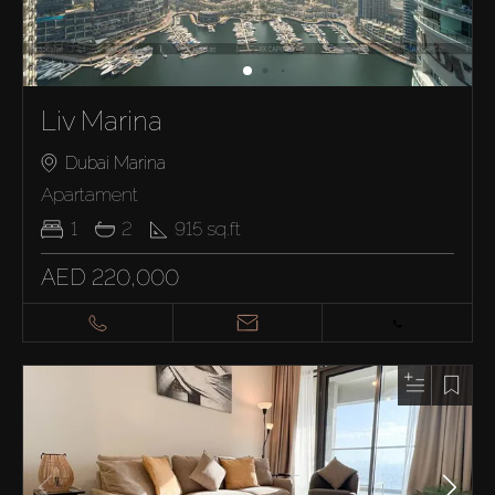
Liv Marina
Dubai Marina
Apartament
1
2
915
sq.ft
AED 220,000