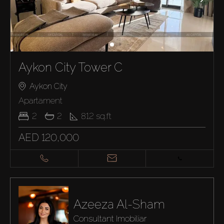
Aykon City Tower C
Aykon City
Apartament
2
2
812
sq.ft
AED 120,000
Azeeza Al-Sham
Consultant Imobiliar