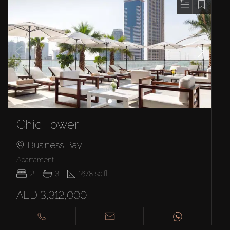
Chic Tower
Business Bay
Apartament
2
3
1678
sq.ft
AED 3,312,000