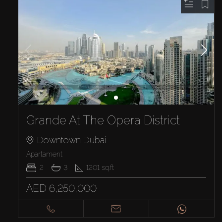
Grande At The Opera District
Downtown Dubai
Apartament
2
3
1201
sq.ft
AED 6,250,000