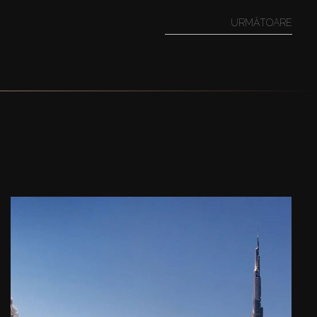
URMĂTOARE