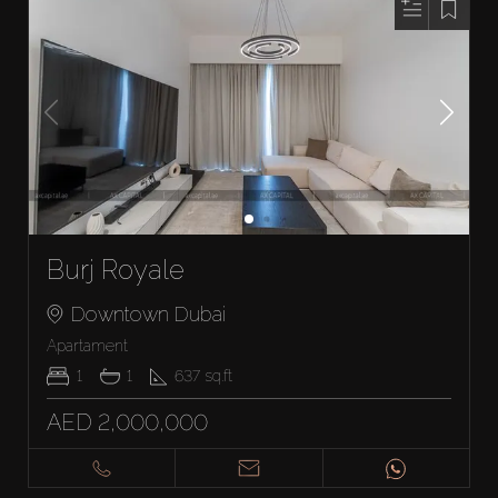
Burj Royale
Downtown Dubai
Apartament
1
1
637
sq.ft
AED 2,000,000