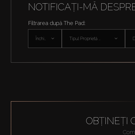
NOTIFICAȚI-MĂ DESPR
Filtrarea după The Pad:
Închiriați
Tipul Proprietă ...
D
OBȚINEȚI
Compl