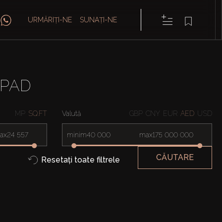
URMĂRIȚI-NE
SUNAȚI-NE
 PAD
MP
SQ.FT
Valută
GBP
CNY
EUR
AED
USD
ax
minim
max
CĂUTARE
Resetați toate filtrele