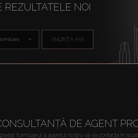
E REZULTATELE NOI
ANUNȚA-MA
ormitoare
 CONSULTANȚĂ DE AGENT PRO
etați formularul și agentul nostru vă va contacta în scur