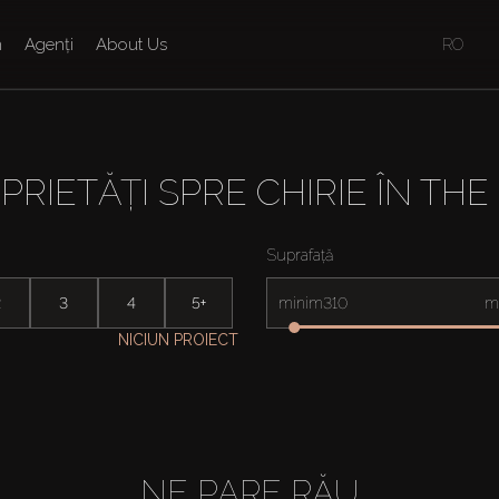
n
Agenți
About Us
RO
PRIETĂȚI SPRE CHIRIE ÎN THE
Suprafață
2
3
4
5+
minim
m
NICIUN PROIECT
NE PARE RĂU