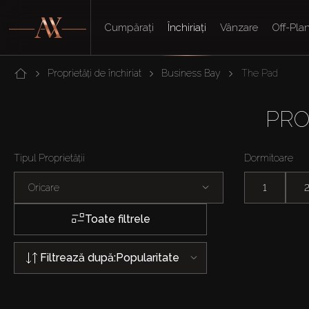
Cumpărați
Închiriați
Vânzare
Off-Pla
Proprietăți de închiriat
Business Bay
The Pad
PRO
Tipul Proprietății
Dormitoare
Oricare
1
Toate filtrele
Filtrează după:
Popularitate