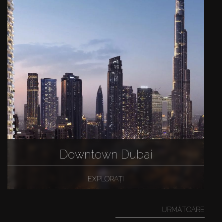
Downtown Dubai
EXPLORAȚI
URMĂTOARE