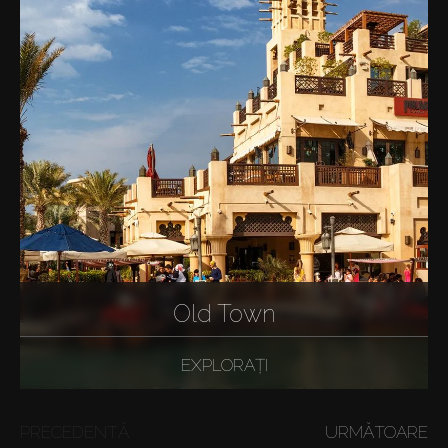
Old Town
EXPLORAȚI
PRECEDENTĂ
URMĂTOARE