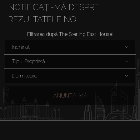
NOTIFICAȚI-MĂ DESPRE
REZULTATELE NOI
Filtrarea după The Sterling East House:
Cumpărați
Închiriați
Închiriați
Tipul Proprietă ...
Vânzare
Dormitoare
Off-Plan
ANUNȚA-MA
Agenți
About Us