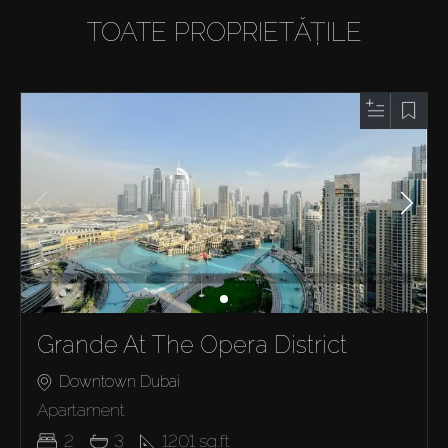
TOATE PROPRIETĂȚILE
Grande At The Opera District
Downtown Dubai
Apartament
2
3
1201
sq.ft