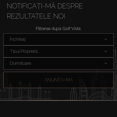
NOTIFICAȚI-MĂ DESPRE
REZULTATELE NOI
Filtrarea după Golf Vista:
Cumpărați
Închiriați
Închiriați
Tipul Proprietă ...
Vânzare
Dormitoare
Off-Plan
ANUNȚA-MA
Agenți
About Us