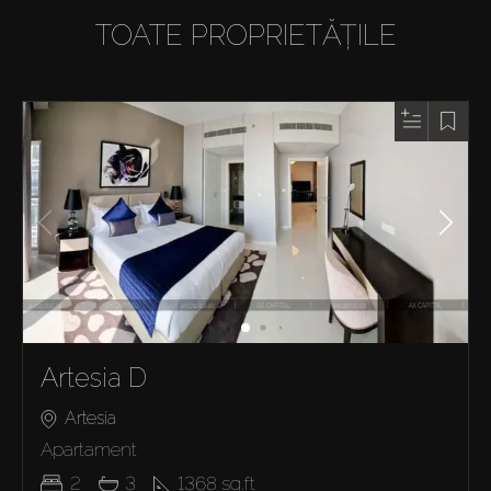
TOATE PROPRIETĂȚILE
Artesia D
Artesia
Apartament
2
3
1368
sq.ft