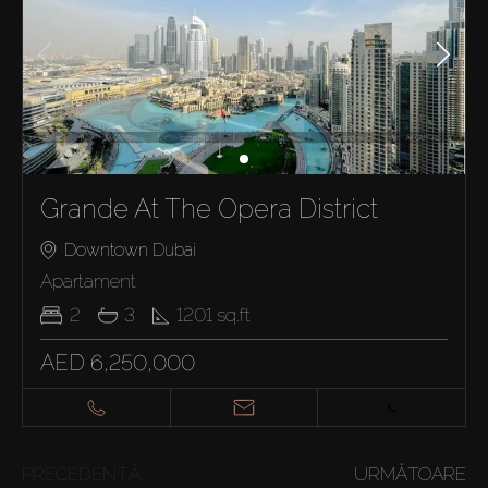
Grande At The Opera District
Downtown Dubai
Apartament
2
3
1201
sq.ft
AED 6,250,000
PRECEDENTĂ
URMĂTOARE