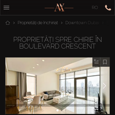
RO
Proprietăți de închiriat
Downtown Dubai
Bou
PROPRIETĂȚI SPRE CHIRIE ÎN
BOULEVARD CRESCENT