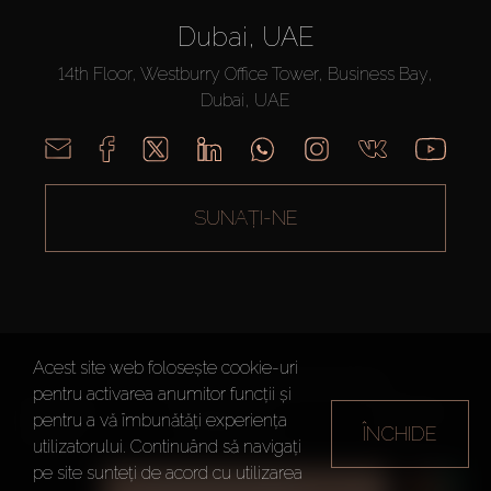
Dubai, UAE
14th Floor, Westburry Office Tower, Business Bay,
Dubai, UAE
SUNAȚI-NE
Acest site web folosește cookie-uri
AX CAPITAL ©2026 Toate drepturile rezervate
pentru activarea anumitor funcții și
Termeni de
Politica de
Harta site-
pentru a vă îmbunătăți experiența
utilizare
Confidențialitate
ului
ÎNCHIDE
utilizatorului. Continuând să navigați
pe site sunteți de acord cu utilizarea