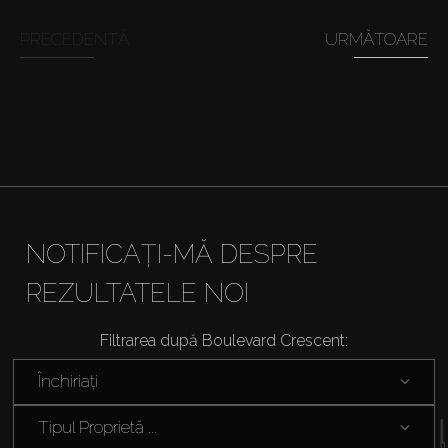
Cumpărați
PRECEDENTĂ
URMĂTOARE
Închiriați
Vânzare
Off-Plan
NOTIFICAȚI-MĂ DESPRE
Agenți
REZULTATELE NOI
About Us
Filtrarea după Boulevard Crescent:
Închiriați
Tipul Proprietă ...