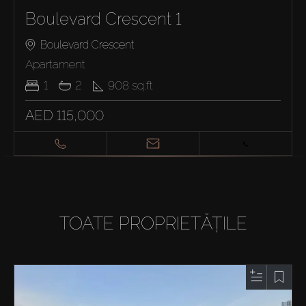
Boulevard Crescent 1
Boulevard Crescent
Apartament
1
2
908
sq.ft
AED 115,000
TOATE PROPRIETĂȚILE