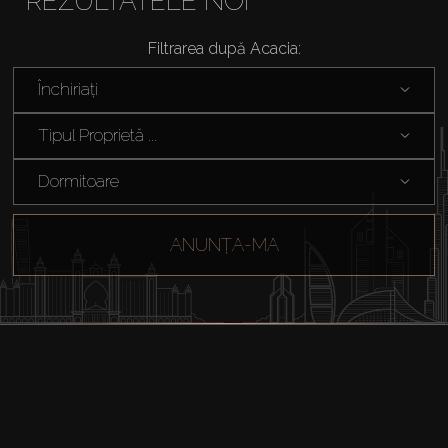
REZULTATELE NOI
Cumpărați
Filtrarea după Acacia:
Închiriați
Închiriați
Tipul Proprietă ...
Vânzare
Dormitoare
Off-Plan
ANUNȚA-MA
Agenți
About Us