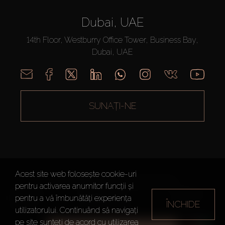
Dubai, UAE
14th Floor, Westburry Office Tower, Business Bay,
Dubai, UAE
SUNAȚI-NE
Acest site web folosește cookie-uri
AX CAPITAL ©2026 Toate drepturile rezervate
pentru activarea anumitor funcții și
Termeni de
Politica de
Harta site-
pentru a vă îmbunătăți experiența
ÎNCHIDE
utilizare
Confidențialitate
ului
utilizatorului. Continuând să navigați
pe site sunteți de acord cu utilizarea