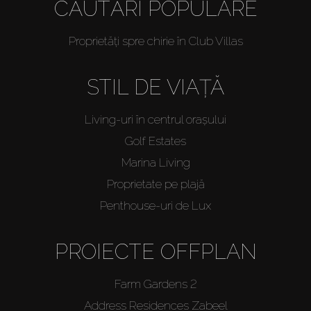
CĂUTĂRI POPULARE
Proprietăți spre chirie în Club Villas
STIL DE VIAȚĂ
Living-uri în centrul orașului
Golf Estates
Marina Living
Proprietate pe plajă
Penthouse-uri de Lux
PROIECTE OFFPLAN
Farm Gardens 2
Address Residences Zabeel