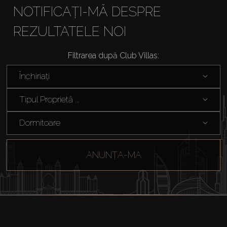
NOTIFICAȚI-MĂ DESPRE
REZULTATELE NOI
Cumpărați
Filtrarea după Club Villas:
Închiriați
Închiriați
Vânzare
Tipul Proprietă ...
Dormitoare
Off-Plan
Agenți
ANUNȚA-MA
About Us