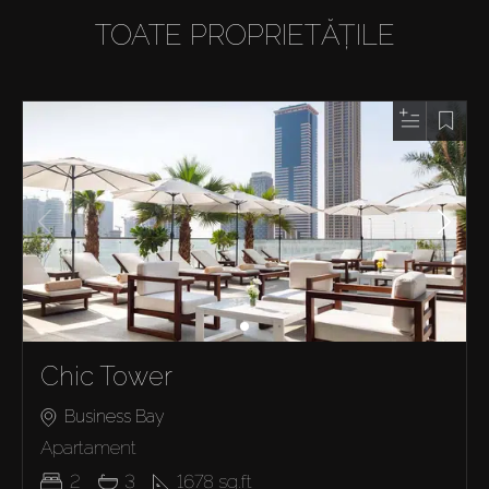
TOATE PROPRIETĂȚILE
Chic Tower
Business Bay
Apartament
2
3
1678
sq.ft