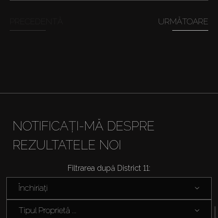
PRECEDENTĂ
URMĂTOARE
NOTIFICAȚI-MĂ DESPRE
REZULTATELE NOI
Cumpărați
Filtrarea după District 11:
Închiriați
Închiriați
Vânzare
Tipul Proprietă ...