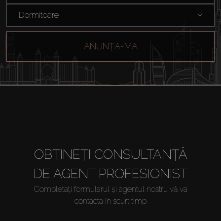
Dormitoare
Off-Plan
ANUNȚA-MA
Agenți
About Us
OBȚINEȚI CONSULTANȚĂ
DE AGENT PROFESIONIST
Completați formularul și agentul nostru vă va
contacta în scurt timp