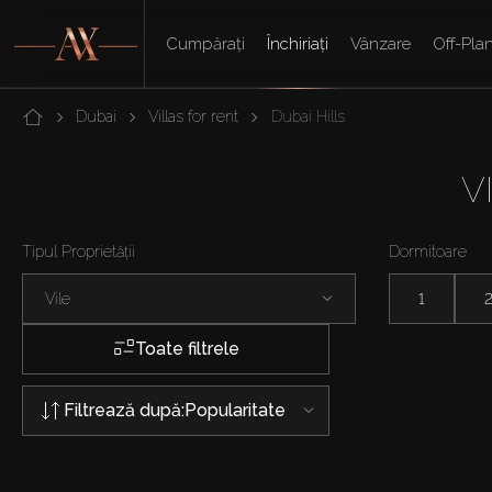
Cumpărați
Închiriați
Vânzare
Off-Pla
Dubai
Villas for rent
Dubai Hills
V
Tipul Proprietății
Dormitoare
Vile
1
Toate filtrele
Filtrează după:
Popularitate