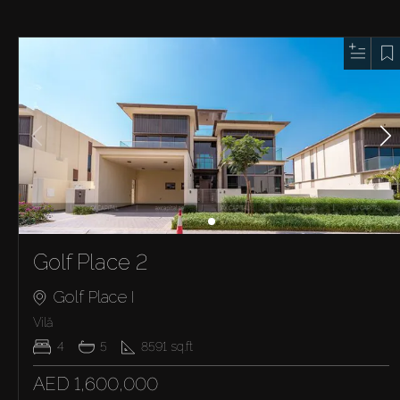
Golf Place 2
Golf Place I
Vilă
4
5
8591
sq.ft
AED 1,600,000