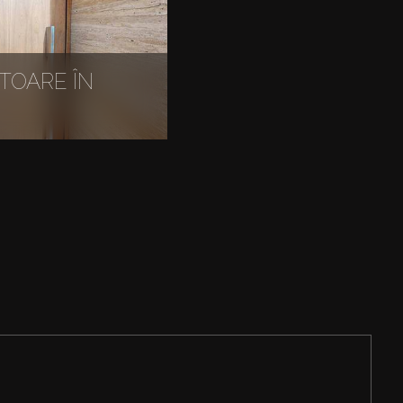
TOARE ÎN
S