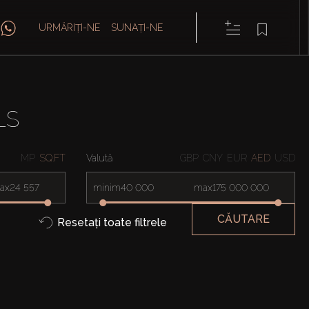
URMĂRIȚI-NE
SUNAȚI-NE
LS
MP
SQ.FT
Valută
GBP
CNY
EUR
AED
USD
ax
minim
max
CĂUTARE
Resetați toate filtrele