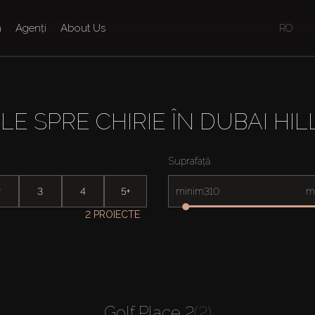
n
Agenți
About Us
RO
ILE SPRE CHIRIE ÎN DUBAI HIL
Suprafață
2
3
4
5+
minim
m
2 PROIECTE
Golf Place 2
(2)