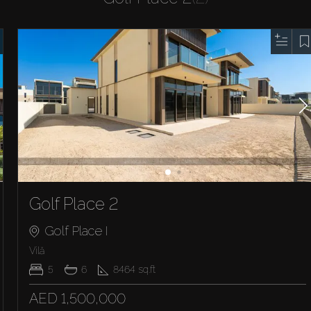
Golf Place 2
Golf Place I
Vilă
5
6
8464
sq.ft
AED 1,500,000