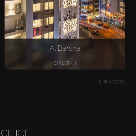
Al Barsha
EXPLORAȚI
URMĂTOARE
CIFICE