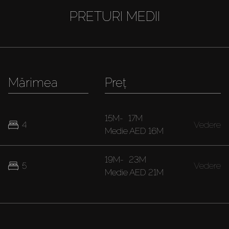
PRETURI MEDII
Mărimea
Preț
15M
-
17M
4
Vedere
Medie
AED 16M
19M
-
23M
5
Vedere
Medie
AED 21M