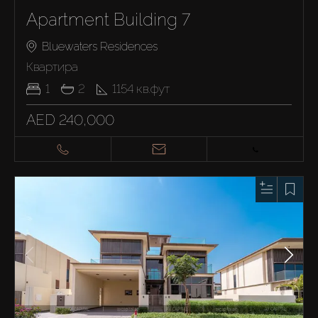
Apartment Building 7
Bluewaters Residences
Квартира
1
2
1154
кв.фут
AED 240,000