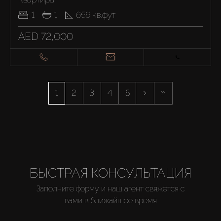
1
1
656
кв.фут
Купить
AED 72,000
Аренда
Продажа
1
2
3
4
5
Новостройки
AX Journal
БЫСТРАЯ КОНСУЛЬТАЦИЯ
Каталоги
Заполните форму и наш агент свяжется с
вами в ближайшее время
Агенты