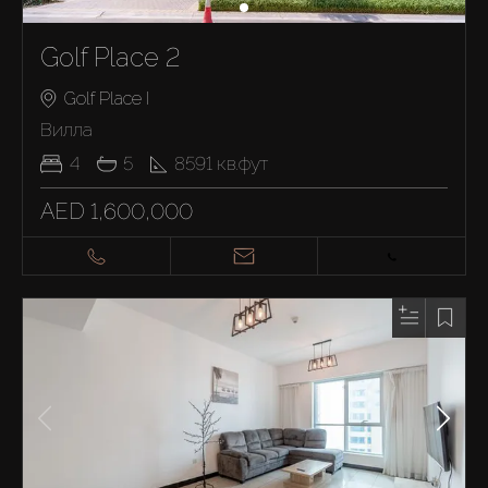
Golf Place 2
Golf Place I
Вилла
4
5
8591
кв.фут
AED 1,600,000