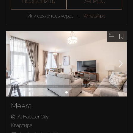
ПОЗВОНИТЬ
ЗАПРОС
Или свяжитесь через
WhatsApp
Meera
Al Habtoor City
Квартира