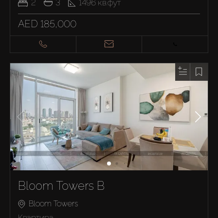
2
3
1496
кв.фут
AED 185,000
Bloom Towers B
Bloom Towers
Квартира