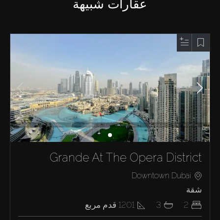
عقارات شبيهة
Grande At The Opera District
Downtown Dubai
شقة
2
3
1201
قدم مربع