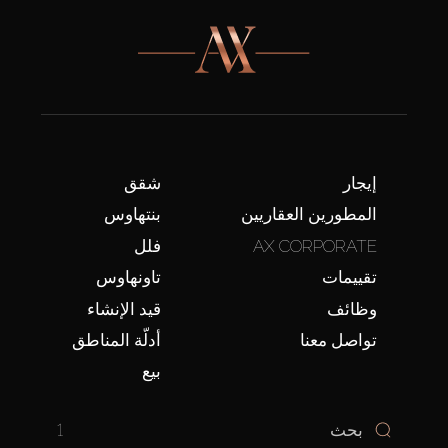
إيجار
شقق
المطورين العقاريين
بنتهاوس
AX CORPORATE
فلل
تقييمات
تاونهاوس
وظائف
قيد الإنشاء
تواصل معنا
أدلّة المناطق
بيع
1