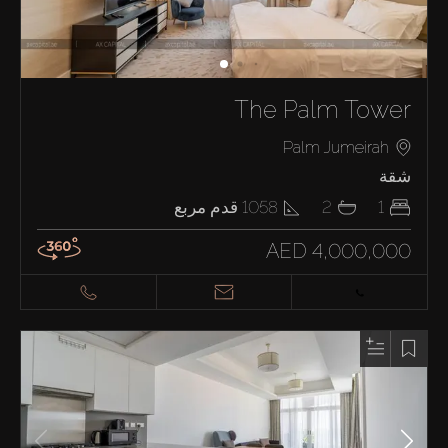
The Palm Tower
Palm Jumeirah
شقة
1
2
1058
قدم مربع
AED 4,000,000