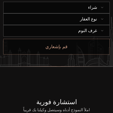
إيجار
شراء
بيع
نوع العقار
غرف النوم
قيد الإنشاء
قم بإشعاري
الوكلاء
من نحن
استشارة فورية
املأ النموذج أدناه وسيتصل وكيلنا بك قريباً