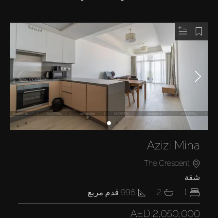
Azizi Mina
The Crescent
شقة
1
2
996
قدم مربع
AED 2,050,000