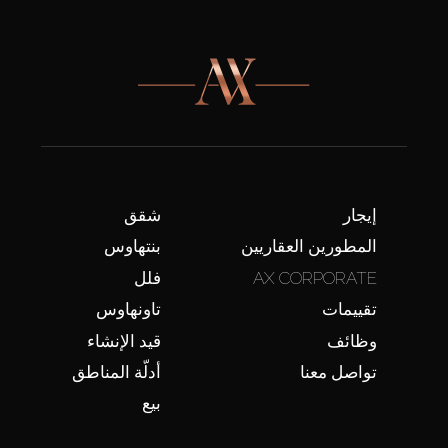
إيجار
شقق
المطورين العقاريين
بنتهاوس
AX CORPORATE
فلل
تقييمات
تاونهاوس
وظائف
قيد الإنشاء
تواصل معنا
أدلّة المناطق
بيع