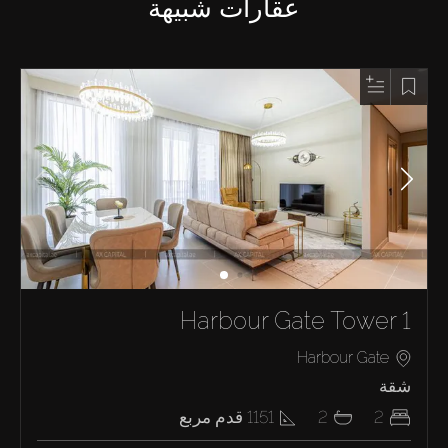
عقارات شبيهة
Harbour Gate Tower 1
Harbour Gate
شقة
2
2
1151
قدم مربع