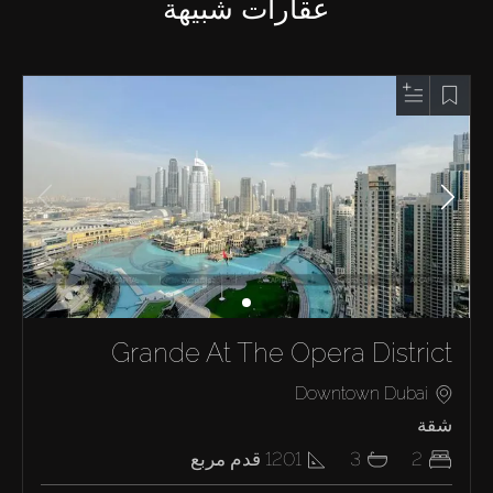
عقارات شبيهة
Grande At The Opera District
Downtown Dubai
شقة
2
3
1201
قدم مربع