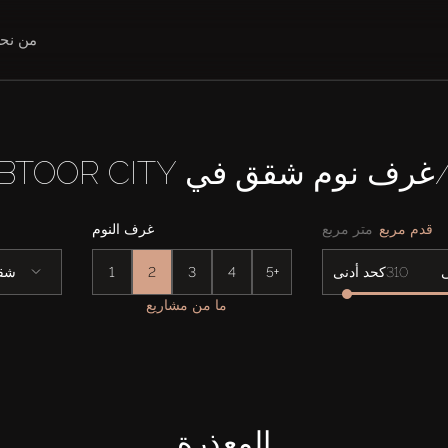
من نح
قدم مربع
متر مربع
غرف النوم
5+
4
3
2
1
شق
كحد أدنى
ما من مشاريع
المعذرة