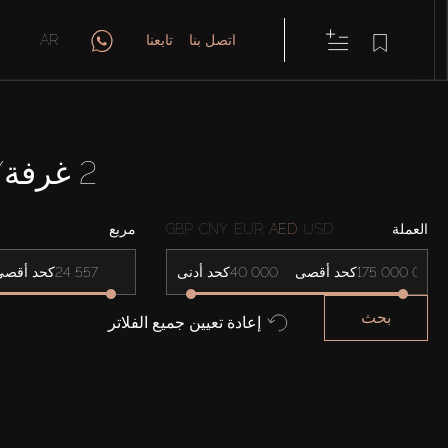
اتصل بنا
تابعنا
AR
2 غرفة/غرف نوم شقق في AL HABTOOR CITY
العملة
USD
AED
EUR
CNY
GBP
مربع
كحد أقصى
كحد أدنى
كحد أقصى
بحث
إعادة تعيين جميع الفلاتر