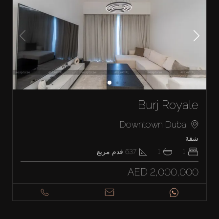
Burj Royale
Downtown Dubai
شقة
1
1
637
قدم مربع
AED 2,000,000