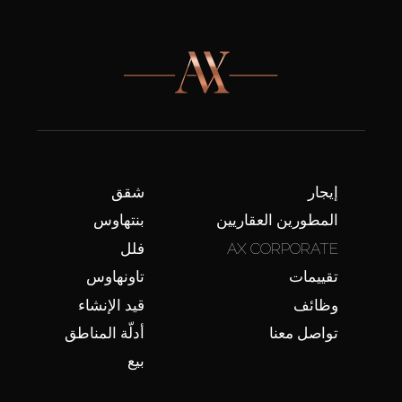
إيجار
شقق
المطورين العقاريين
بنتهاوس
AX CORPORATE
فلل
تقييمات
تاونهاوس
وظائف
قيد الإنشاء
تواصل معنا
أدلّة المناطق
بيع