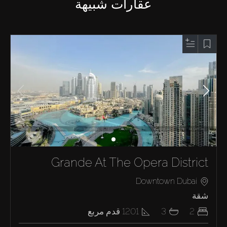
عقارات شبيهة
Grande At The Opera District
Downtown Dubai
شقة
2
3
1201
قدم مربع