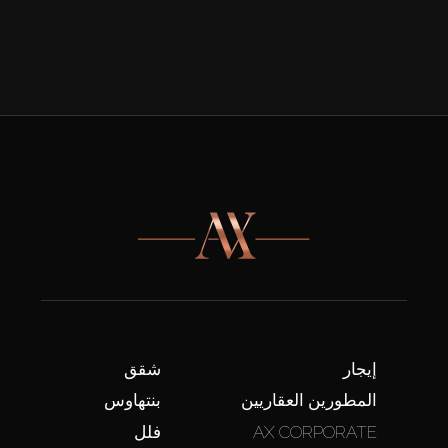
إيجار
شقق
المطورين العقاريين
بنتهاوس
AX CORPORATE
فلل