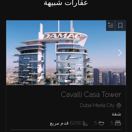
عقارات شبيهة
Cavalli Casa Tower
Dubai Media City
شقة
5
5
6256
قدم مربع